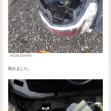
241229152045807
取れました。