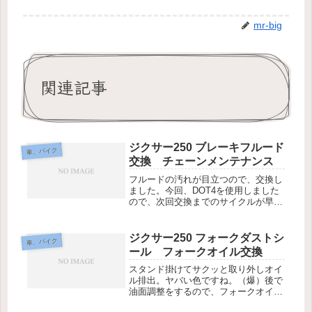
mr-big
関連記事
ジクサー250 ブレーキフルード
車、バイク
交換 チェーンメンテナンス
フルードの汚れが目立つので、交換し
ました。今回、DOT4を使用しました
ので、次回交換までのサイクルが早目
になりそうです。500mlでは、余って
しまうので、300mlが有れば丁度良い
と思います。ブレーキは安全に関わる
ジクサー250 フォークダストシ
車、バイク
部分なので、皆様ケチらず、...
ール フォークオイル交換
スタンド掛けてサクッと取り外しオイ
ル排出。ヤバい色ですね。（爆）後で
油面調整をするので、フォークオイル
を規定量よりも多く入れ、気泡が出な