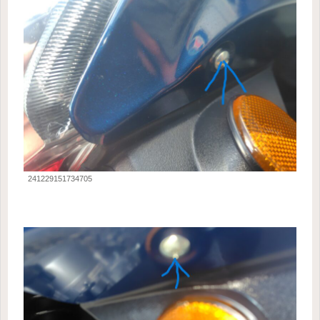
241229151734705