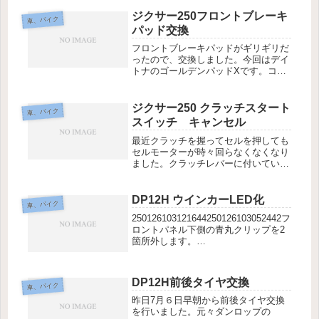
くなるまでストロークさせ、インナー
チューブの清掃をしつつしばらく静置
ジクサー250フロントブレーキ
車、バイク
静置中に内部部品も洗浄乾燥2時間程
パッド交換
度...
フロントブレーキパッドがギリギリだ
ったので、交換しました。今回はデイ
トナのゴールデンパッドXです。コレ
で一安心ですね。追記ローターが温ま
ると初期制動がガツンと効くので、何
度かABSを作動させてしまいました。
ジクサー250 クラッチスタート
車、バイク
慣れが必要ですね。
スイッチ キャンセル
最近クラッチを握ってセルを押しても
セルモーターが時々回らなくなくなり
ました。クラッチレバーに付いている
コイツがレバーを握っても導通になら
ない時が有るので、多分コイツだろう
という事でコイツのオス端子2本で直
DP12H ウインカーLED化
車、バイク
結ケーブルを作り、そのままだと、車
250126103121644250126103052442フ
両...
ロントパネル下側の青丸クリップを2
箇所外します。
250126102948528250126102924180イ
ンナーカウル側最上部の青丸ビスを2
箇所外す。250126101714...
DP12H前後タイヤ交換
車、バイク
昨日7月６日早朝から前後タイヤ交換
を行いました。元々ダンロップの